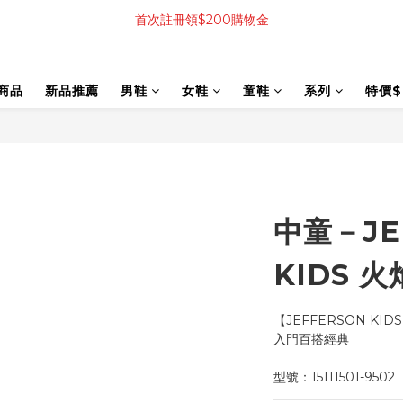
首次註冊領$200購物金
商品
新品推薦
男鞋
女鞋
童鞋
系列
特價$
中童－JE
KIDS 
【JEFFERSON KID
入門百搭經典
型號：15111501-9502