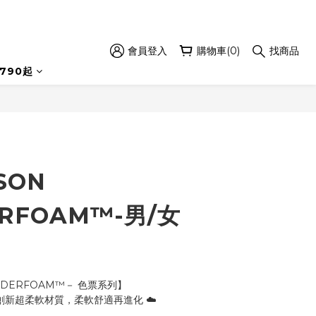
會員登入
購物車(0)
找商品
立即購買
790起
SON
RFOAM™-男/女
ANDERFOAM™－ 色票系列】
 創新超柔軟材質，柔軟舒適再進化 ☁️