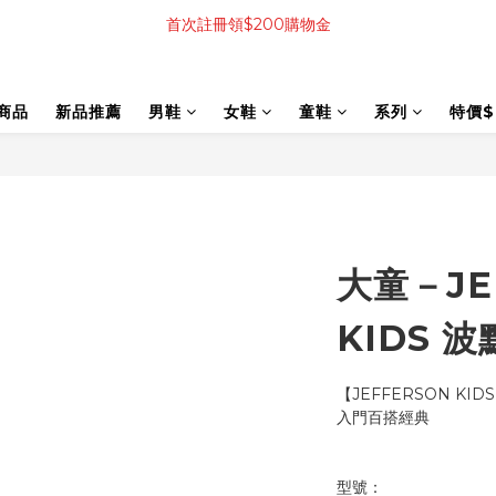
首次註冊領$200購物金
商品
新品推薦
男鞋
女鞋
童鞋
系列
特價$
大童－JE
KIDS 
【JEFFERSON KI
入門百搭經典
型號：