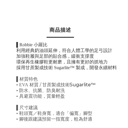
商品描述
▌Robbie 小羅比
利用經典奶油頭延伸，符合人體工學的足弓設計
加強鞋履與足部的貼合感，緩衝支撐度
環保再生橡膠鞋更耐磨，且擁有更好的抓地力
採用甘蔗製成技術 Sugarlite™ 製成，開發永續材料
▌
材質特色
/
Sugarlite™
• EVA
材質
甘蔗製成技術
•
防水、抗菌、防臭耐洗
•
具避震功能，質量輕盈
▌
尺寸建議
•
鞋頭寬／鞋身寬，適合「偏寬」腳型
•
腳後跟建議預留一指寬度，較為舒適