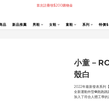
首次註冊領$200購物金
商品
新品推薦
男鞋
女鞋
童鞋
系列
特價$
小童－RO
殼白
2022年最新發表系列【
全新運動外型⚽跑跑跳
加入了符合人體工學的足