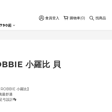
會員登入
購物車(0)
找商品
立即購買
790起
BBIE 小羅比 貝
ROBBIE 小羅比】
跳最舒適
弓設計👣