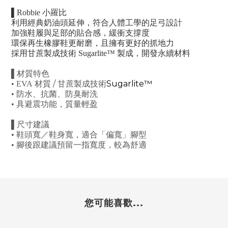
▌Robbie 小羅比
利用經典奶油頭延伸，符合人體工學的足弓設計
加強鞋履與足部的貼合感，緩衝支撐度
環保再生橡膠鞋更耐磨，且擁有更好的抓地力
採用甘蔗製成技術 Sugarlite™ 製成，開發永續材料
▌
材質特色
/
Sugarlite™
• EVA
材質
甘蔗製成技術
•
防水、抗菌、防臭耐洗
•
具避震功能，質量輕盈
▌
尺寸建議
•
鞋頭寬／鞋身寬，適合「偏寬」腳型
•
腳後跟建議預留一指寬度，較為舒適
您可能喜歡...