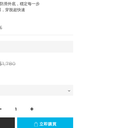
中底 + 防滑外底，穩定每一步
拉環，穿脫超快速
6
$1,780
立即購買