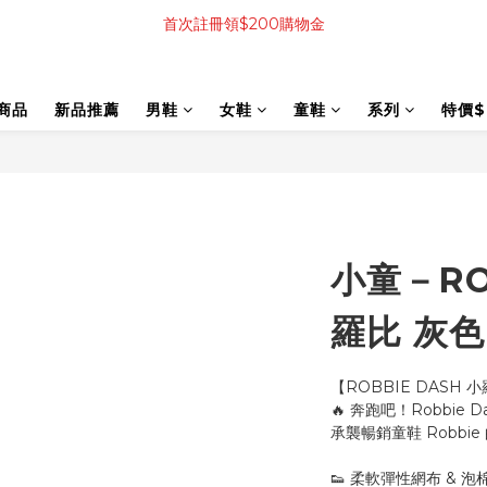
首次註冊領$200購物金
商品
新品推薦
男鞋
女鞋
童鞋
系列
特價$
小童－RO
羅比 灰色
【ROBBIE DASH
🔥 奔跑吧！Robbie D
承襲暢銷童鞋 Robbi
👟 柔軟彈性網布 & 