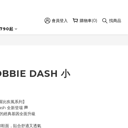
會員登入
購物車(0)
找商品
立即購買
790起
BBIE DASH 小
 小羅比疾風系列】
ash 全新登場 🏁
e 的經典基因全面升級
泡棉鞋面，貼合舒適又透氣